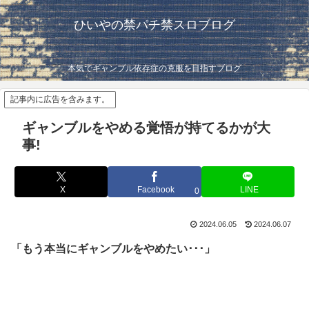
ひいやの禁パチ禁スロブログ
本気でギャンブル依存症の克服を目指すブログ
記事内に広告を含みます。
ギャンブルをやめる覚悟が持てるかが大
事!
X
Facebook
LINE
0
2024.06.05
2024.06.07
「もう本当にギャンブルをやめたい･･･」