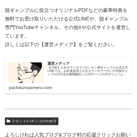
脱ギャンブルに役立つオリジナルPDFなどの豪華特典を
無料でお受け取りいただける公式LINEや、脱ギャンブル
専門YouTubeチャンネル、その他Xや公式サイトを運営し
ています。
詳しくは以下の【運営メディア】をご覧ください。
運営メディア
【LINE】人生カウンセラーひいや｜脱ギャンブル公式公式
LINEでは、お友達追加で人生カウンセラーひいや式脱ギャ
ンブルの方法を徹底解説した225ページの大ボリューム
PDF【パチンコ・スロット・ギャンブルやめ方完全ロード
マップ】＆たっぷり約2...
pachisuroyameru.com
スロット/パチンコのやめ方
よろしければ人気ブログ&ブログ村の応援クリックお願い