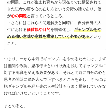
の問題。これが生まれ育ちから現在までに構築されて
きた思考の癖や心の在り方という分野の話であり、僕
が
心の問題
と言っているところ。
・さらにはこれらの問題解決と同時に、自分自身の人
生における
価値観や目的
を明確化し、
ギャンブルをや
める強い意味や意義を構築していく必要がある
という
こと。
つまり、一から本気でギャンブルをやめるためには、まず
は無知や誤認、思考停止という状況を脱してギャンブルに
対する認識を変える必要があり、それと同時に自分の心と
思考の問題に踏み込んで正すべきところを正し、さらには
脱ギャンブルを経た先の人生設計もうまく構築していかな
ければいけないということです。
まとめると、