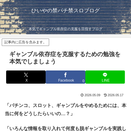
ひいやの禁パチ禁スロブログ
本気でギャンブル依存症の克服を目指すブログ
記事内に広告を含みます。
ギャンブル依存症を克服するための勉強を
本気でしましょう
X
Facebook
LINE
0
2026.05.09
2026.05.17
「パチンコ、スロット、ギャンブルをやめるためには、本
当に何をどうしたらいいの…？」
「いろんな情報を取り入れて何度も脱ギャンブルを実践し