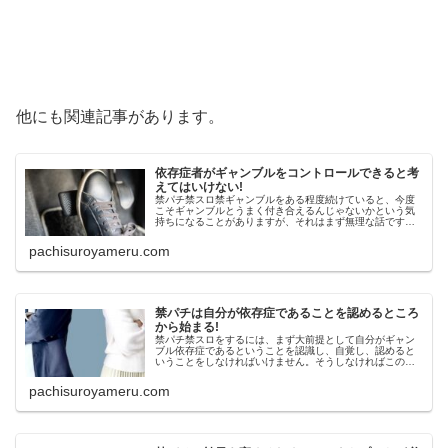
他にも関連記事があります。
依存症者がギャンブルをコントロールできると考
えてはいけない!
禁パチ禁スロ禁ギャンブルをある程度続けていると、今度
こそギャンブルとうまく付き合えるんじゃないかという気
持ちになることがありますが、それはまず無理な話です。
自分がギャンブル依存症という自覚があるならば、ギャン
ブルをコントロールしようとするのはもうやめましょう。
pachisuroyameru.com
禁パチは自分が依存症であることを認めるところ
から始まる!
禁パチ禁スロをするには、まず大前提として自分がギャン
ブル依存症であるということを認識し、自覚し、認めると
いうことをしなければいけません。そうしなければこの病
気を本気で何とかしようという考えに至ることができない
からです。
pachisuroyameru.com