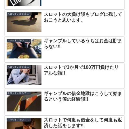
スロットの大負け談もブログに残して
スロット/パチンコの体験談
おこうと思います。
ギャンブルしているうちはお金は貯ま
スロット/パチンコの体験談
らない!!
スロットで3か月で100万円負けたリ
スロット/パチンコの体験談
アルな話!!
ギャンブルの借金地獄はこうして始ま
スロット/パチンコの体験談
るという僕の経験談!!
スロットで何度も借金をして何度も返
スロット/パチンコの体験談
済した話をします!!