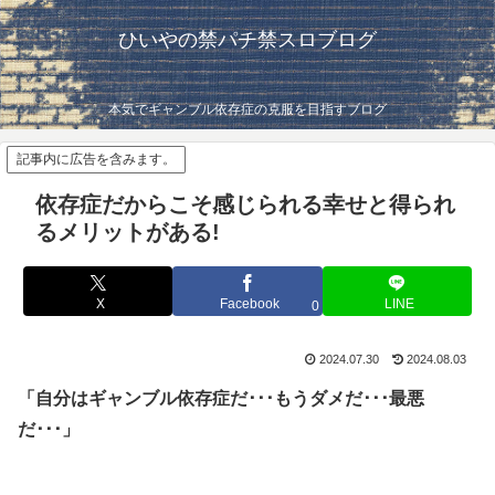
ひいやの禁パチ禁スロブログ
本気でギャンブル依存症の克服を目指すブログ
記事内に広告を含みます。
依存症だからこそ感じられる幸せと得られ
るメリットがある!
X
Facebook
LINE
0
2024.07.30
2024.08.03
「自分はギャンブル依存症だ･･･もうダメだ･･･最悪
だ･･･」