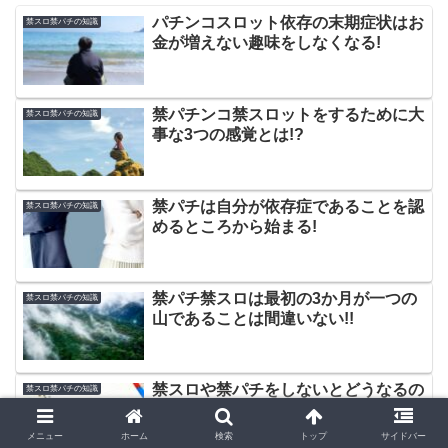
パチンコスロット依存の末期症状はお
禁スロ禁パチの知識
金が増えない趣味をしなくなる!
禁パチンコ禁スロットをするために大
禁スロ禁パチの知識
事な3つの感覚とは!?
禁パチは自分が依存症であることを認
禁スロ禁パチの知識
めるところから始まる!
禁パチ禁スロは最初の3か月が一つの
禁スロ禁パチの知識
山であることは間違いない!!
禁スロや禁パチをしないとどうなるの
禁スロ禁パチの知識
かを考えてみた!!
メニュー
ホーム
検索
トップ
サイドバー