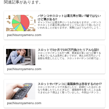
関連記事があります。
パチンコやスロットは還元率が高い?嘘ではない
けど裏がある!!
ギャンブルには還元率というものがありますが、パチンコ
やスロットの還元率は他のギャンブルに比べて高いなどと
いわれることがありますが、実際にはどうなのでしょう
か。今回はパチンコやスロットをはじめとする、ギャンブ
ルの還元率について書いています。
pachisuroyameru.com
スロットで3か月で100万円負けたリアルな話!!
スロットやパチンコを打つ際、軍資金が多いほうが勝てる
と考えている人は意外に多いですが、例え100万円という
金額を用意したとしても、スロットやパチンコの前では湯
水と化すだけです。今回は僕がスロットで3か月で100万円
を失った話を書いています。
pachisuroyameru.com
スロットやパチンコに遠隔操作は存在するのか!?
スロットやパチンコで大負けしたり、好調だった台がいき
なり失速したりしたときなど、遠隔操作を疑ったことはあ
りませんか？僕はよく疑っていました。今回はパチンコ屋
の遠隔操作について、僕の推測や考察を書いていますの
で、ぜひご覧ください。
pachisuroyameru.com