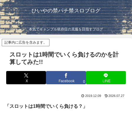
ひいやの禁パチ禁スロブログ
本気でギャンブル依存症の克服を目指すブログ
記事内に広告を含みます。
スロットは1時間でいくら負けるのかを計
算してみた!!
X
Facebook
LINE
0
2019.12.09
2026.07.27
「スロットは1時間でいくら負ける？」