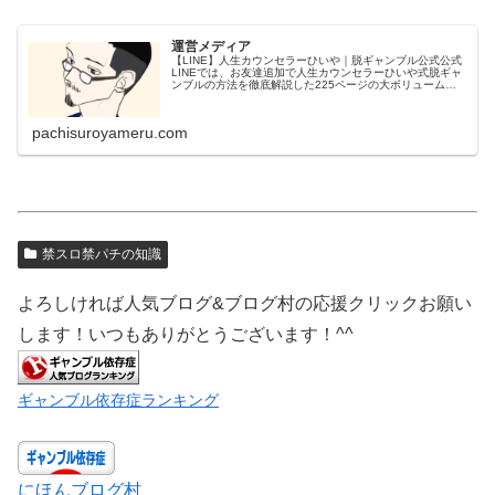
運営メディア
【LINE】人生カウンセラーひいや｜脱ギャンブル公式公式
LINEでは、お友達追加で人生カウンセラーひいや式脱ギャ
ンブルの方法を徹底解説した225ページの大ボリューム
PDF【パチンコ・スロット・ギャンブルやめ方完全ロード
マップ】＆たっぷり約2...
pachisuroyameru.com
禁スロ禁パチの知識
よろしければ人気ブログ&ブログ村の応援クリックお願い
します！いつもありがとうございます！^^
ギャンブル依存症ランキング
にほんブログ村