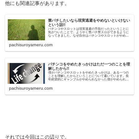
他にも関連記事があります。
禁パチしたいなら現実逃避をやめないといけない
という話!!
パチンコやスロットは現実逃避の手段だったということに
気がついたことで、ようやく禁パチ禁スロができるように
なってきました。なぜ自分はパチンコやスロットがやめら
れないのか、一度現実逃避癖が関係していないかというこ
とを考えてみましょう。
pachisuroyameru.com
パチンコをやめたきっかけはただ一つのことを理
解したから!!
僕がパチンコやスロットをやめたきっかけは、ある一つの
ことを理解したからということについて書いています。長
年絶望的にギャンブルがやめられなかった僕がやめられた
きっかけが、あなたにも参考になるかもしれません。
pachisuroyameru.com
それでは今回はこの辺りで。