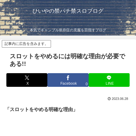
ひいやの禁パチ禁スロブログ
本気でギャンブル依存症の克服を目指すブログ
記事内に広告を含みます。
スロットをやめるには明確な理由が必要で
ある!!
X
Facebook
LINE
0
2023.06.28
「スロットをやめる明確な理由」