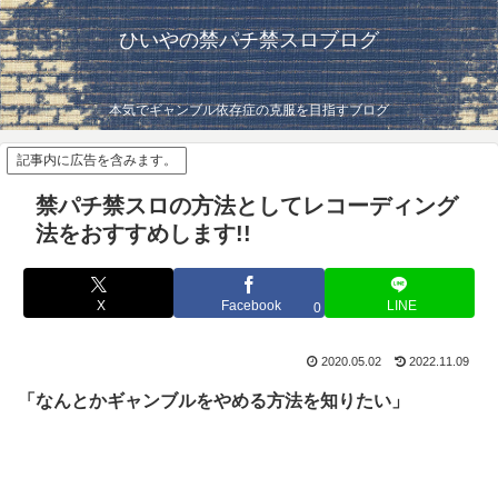
ひいやの禁パチ禁スロブログ
本気でギャンブル依存症の克服を目指すブログ
記事内に広告を含みます。
禁パチ禁スロの方法としてレコーディング
法をおすすめします!!
X
Facebook
LINE
0
2020.05.02
2022.11.09
「なんとかギャンブルをやめる方法を知りたい」