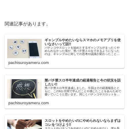
関連記事があります。
ギャンブルやめたいならスマホのメモアプリを使
いなさいって話!!
パチンコやスロットを始めとするギャンブルがまったくや
められなかった僕が、禁パチ禁スロをできるようになった
のは、ギャンブルに対しての思考や認識が変わったことが
理由です。そしてその自分の認識を変えるためにやったこ
とを今回はお伝えしています。
pachisuroyameru.com
禁パチ禁スロ半年達成の経過報告と今の状況を話
したい!!
禁パチ禁スロ半年達成しました。今回はその経過報告とと
もに、この6か月間で学んだことや感じたことをあらためて
書いていこうと思います。同じくパチンコやスロットをや
めたいというあなたの参考になることがあれば嬉しいで
す。
pachisuroyameru.com
スロットをやめたいのにやめられないならまずは
コレをつけよう!!
スロットやパチンコをやめたいのにやめられない。僕も長