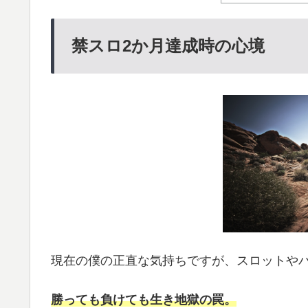
禁スロ2か月達成時の心境
現在の僕の正直な気持ちですが、スロットや
勝っても負けても生き地獄の罠。