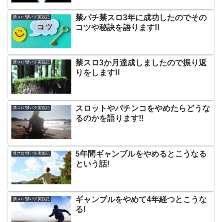
禁パチ禁スロ3年に成功したのでその
禁スロ/禁パチ実践記
コツや秘訣を語ります!!
禁スロ3か月達成しましたので振り返
禁スロ/禁パチ実践記
りをします!!
スロットやパチンコをやめたらどうな
禁スロ/禁パチ実践記
るのかを語ります!!
5年間ギャンブルをやめるとこうなる
禁スロ/禁パチ実践記
という話!
ギャンブルをやめて4年経つとこうな
禁スロ/禁パチ実践記
る!