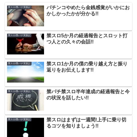
パチンコやめたら金銭感覚がいかにお
禁スロ/禁パチ実践記
かしかったかが分かる!!
禁スロ5か月の経過報告とスロット打
禁スロ/禁パチ実践記
つ人との久々の会話!!
禁スロ1か月の僕の乗り越え方と振り
禁スロ/禁パチ実践記
返りをお伝えします!!
禁パチ禁スロ半年達成の経過報告と今
禁スロ/禁パチ実践記
の状況を話したい!!
禁スロはまずは一週間!上手に乗り切
禁スロ/禁パチ実践記
るコツを知りましょう!!