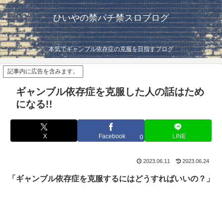
ひいやの禁パチ禁スロブログ
本気でギャンブル依存症の克服を目指すブログ
記事内に広告を含みます。
ギャンブル依存症を克服した人の話はため
になる!!
X
Facebook
LINE
0
2023.06.11
2023.06.24
「ギャンブル依存症を克服するにはどうすればいいの？」