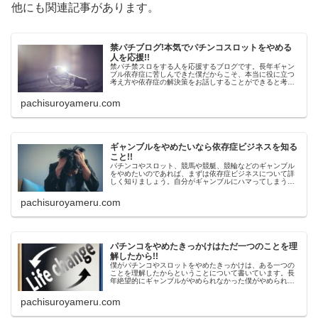
他にも関連記事があります。
禁パチブログ!本気でパチンコスロットをやめる
人を応援!!
禁パチ禁スロをする人を応援するブログです。長年ギャン
ブル依存症に苦しんできた僕だからこそ、本当に役に立つ
考え方や依存症の解決策をお話しすることができると考え
ています。このブログが同じ悩みを持つあなたの脱ギャン
ブルのきっかけになればいいなと思います。
pachisuroyameru.com
ギャンブルをやめたいなら依存症ビジネスを知る
こと!!
パチンコやスロット、競馬や競艇、競輪などのギャンブル
をやめたいのであれば、まずは依存症ビジネスについて詳
しく知りましょう。自分がギャンブルにハマってしまう理
由を知ることで、ギャンブルから抜け出せるチャンスを考
えていきましょう。
pachisuroyameru.com
パチンコをやめたきっかけはただ一つのことを理
解したから!!
僕がパチンコやスロットをやめたきっかけは、ある一つの
ことを理解したからということについて書いています。長
年絶望的にギャンブルがやめられなかった僕がやめられた
きっかけが、あなたにも参考になるかもしれません。
pachisuroyameru.com