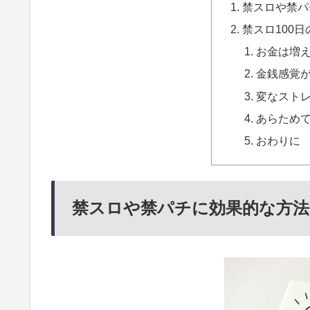
禁スロや禁パ
禁スロ100
お金は増
金銭感覚
変なスト
あらため
おわりに
禁スロや禁パチに効果的な方法