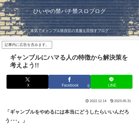
ひいやの禁パチ禁スロブログ
本気でギャンブル依存症の克服を目指すブログ
記事内に広告を含みます。
ギャンブルにハマる人の特徴から解決策を
考えよう!!
X
Facebook
LINE
0
2022.12.14
2023.05.31
「ギャンブルをやめるには本当にどうしたらいいんだろ
う･･･。」