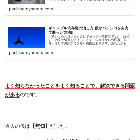
一つに、ギャンブルに勝てると思わなくなったということ
があります。
pachisuroyameru.com
ギャンブル依存症の治し方!僕がパチンコを自力
で断った方法!!
パチンコやスロットも含むギャンブル依存症ですが、諦め
ずに治療や処置を続けることで、依存症からの回復、脱
却、そして克服ができる可能性はあります。あなたがもし
ギャンブル依存症に悩んでいるならば、僕の体験談・経験
談が役に立つかもしれません。
pachisuroyameru.com
よく知らなかったことをよく知ることで、解決できる問題
がある
のです。
過去の僕は
【無知】
だった。